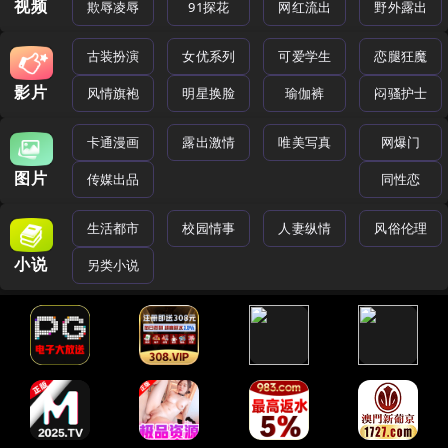
视频
欺辱凌辱
91探花
网红流出
野外露出
古装扮演
女优系列
可爱学生
恋腿狂魔
影片
风情旗袍
明星换脸
瑜伽裤
闷骚护士
卡通漫画
露出激情
唯美写真
网爆门
图片
传媒出品
同性恋
生活都市
校园情事
人妻纵情
风俗伦理
小说
另类小说