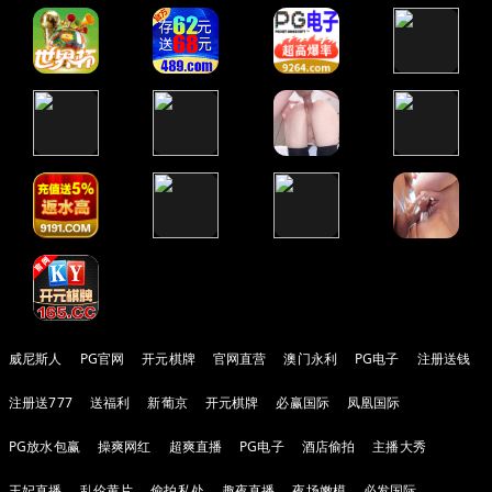
威尼斯人
PG官网
开元棋牌
官网直营
澳门永利
PG电子
注册送钱
注册送777
送福利
新葡京
开元棋牌
必赢国际
凤凰国际
PG放水包赢
操爽网红
超爽直播
PG电子
酒店偷拍
主播大秀
王妃直播
乱伦黄片
偷拍私处
趣夜直播
夜场嫩模
必发国际