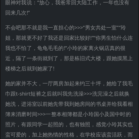
眼神对我说：“放心，我爸常回大陆工作，一年也没有
回来几次!”
不会吧那不就是我一直担心的>>>“男女共处一室”“玲
姐，那就更不好了我还是回家比较好!”“你男生怕什么连
我也不怕了，龟龟毛毛的!”小玲的家离火锅店真的很
近，隔了一条街就到了，那是栋旧式大楼，跟她摸黑上
楼梯之后就到她家了!
她的家并不大，一厅两房加起来约三十坪，她给了我毛
巾跟t-shirt短裤之后就叫我先洗澡>>>洗完澡之后就换
她洗，进浴室以前她先带我到她房间的书桌并给我看相
簿来消磨时间>>>一整本相簿都是小玲国小及国中时的
照片，有跟同学一起照的，也有独照，感觉小玲其实也
蛮可爱的，加上她热情的性格，在学校应该蛮活跃，而