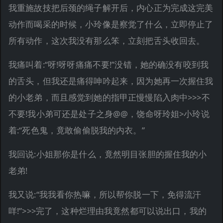
我重施故技把后颈的绳子解开后，内心正为完成这完美
动作而喝采的时候，小玲像是察觉了什么，立即停止了
所有动作，这次我没有那么笨，立刻把舌头收回去。
我痛叫着:“呀!呀呀痛痛不要!”没错，她的确没有咬到我
的舌头，但我还是痛得呻吟起来，因为她再一次握住我
的小老弟，而且感觉到她的指甲正慢慢陷入肉中>>>不
不要!我小弟可还是处子之身@@，饶命呀玲姐>小玲说
着:“死色鬼，竟敢偷偷脱我的内衣。”
我回说:小姐那你是什么，竟然明目张胆的握住我的小
老弟!
我又说:“我我看你热嘛，所以帮你脱一下，免得流汗
咩!”>>>完了，这种烂理由我竟然都可以说出口，我的