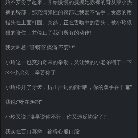
始不安份了起来，开始慢慢的抚摸她赤裸的背及穿小热
裤的臀部，那充满弹性的臀部让我爱不惜手，贪恋的用
指头在上面打圈。突然，正在舌吻中的舌头，被小玲狠
狠的咬住，并停止了我们所有的动作!
我大叫着:“呀!呀呀痛痛!不要!!!”
小玲这一也突如奇来的举动，又让我的小老弟缩了一下
>>>小弟弟，辛苦你了
小玲松开了牙齿，厉正严词的问:“喂，你的双手在干嘛”
我说:“呀在@@!”
小玲又说:“唉早说你不行，你又违反协定了!”
我实在百口莫辩，输得心服口服!