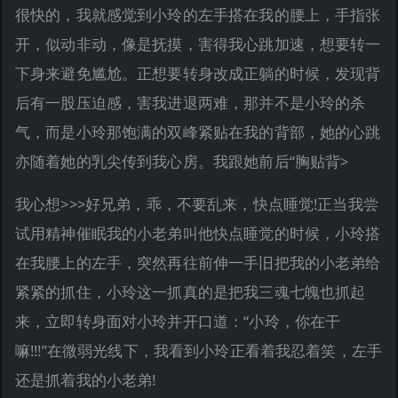
很快的，我就感觉到小玲的左手搭在我的腰上，手指张
开，似动非动，像是抚摸，害得我心跳加速，想要转一
下身来避免尴尬。正想要转身改成正躺的时候，发现背
后有一股压迫感，害我进退两难，那并不是小玲的杀
气，而是小玲那饱满的双峰紧贴在我的背部，她的心跳
亦随着她的乳尖传到我心房。我跟她前后“胸贴背>
我心想>>>好兄弟，乖，不要乱来，快点睡觉!正当我尝
试用精神催眠我的小老弟叫他快点睡觉的时候，小玲搭
在我腰上的左手，突然再往前伸一手旧把我的小老弟给
紧紧的抓住，小玲这一抓真的是把我三魂七魄也抓起
来，立即转身面对小玲并开口道：“小玲，你在干
嘛!!!”在微弱光线下，我看到小玲正看着我忍着笑，左手
还是抓着我的小老弟!