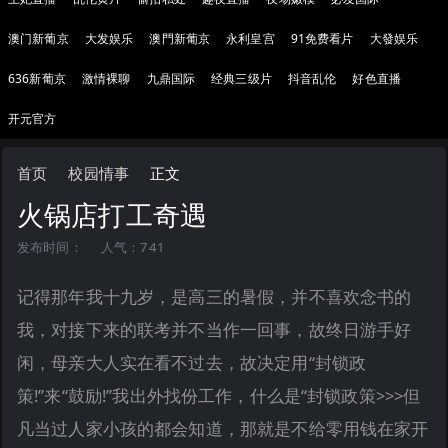
澳门新葡京
大发娱乐
澳門新葡京
永利皇宫
91免费看片
大發娱乐
636新葡京
激情裸聊
九鼎国际
经典三级片
抖音乱伦
好色直播
开元官方
首页
校园情事
正文
火锅店打工奇遇
发布时间：
人气：741
记得那年我十九岁，是高三的暑假，并不喜欢念书的
我，对接下来的联考并不当作一回事，故终日游手好
闲，母亲大人实在看不过去，故决定用“封锁政
策!”来“鼓励!”我出外找份工作，什么是“封锁政策>>>但
凡当过人家小孩的都会知道，那就是不给零用钱在家开