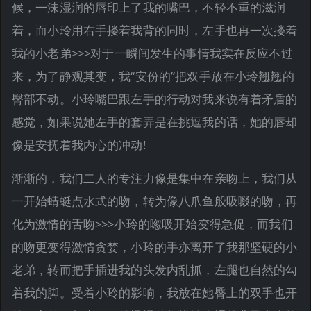
候，一沬湿润的唇印上了我的嘴巴，不轻不重的滋润
着，而小玲用右手搂着我背的同时，左手也再一次搂着
我的小老弟>>>对于一瞬间发生的事情我实在反应不过
来，为了静观其变，我“安份的”把双手放在小玲翘翘的
臀部不动。小玲嘴巴跟左手的行动对我来说有着矛盾的
感觉，如果说她左手的套弄是在挑逗我的话，她的唇却
像是安抚着我内心的冲动!
渐渐的，我们二人的专注力像是集中在亲吻上，我们从
一开始蜻蜓点水式的吻，转为像八爪鱼般吸啜的吻，再
化为激情的舌吻>>>小玲的唿吸开始变得急促，而我们
的吻更变得激情贪婪，小玲的手亦离开了我那坚硬的小
老弟，转而把手插进我的头发内乱抓，左腿也自然的勾
着我的脚。受着小玲的影响，我放在她臀上的双手也开