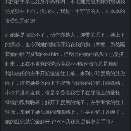
我的右手早已处身小热裤内，不论她屁股怎样的摆动我
还是贴在上面，没办法，我是一个守信的人，正乖乖的
接受惩罚@@!
而她越是摆脱不了，动作亦越大，连带关系下，她上下
的摆动，也令到她的胸部开始在我的胸口摩擦，虽然隔
着她的肚兜及我的t-shirt，但明显的她的乳头早已坚挺
起来，正在不自觉的诱惑着我>>>隔靴骚痒总是难耐，
我比较闲的左手开始慢慢往上移，来到小玲腰后的肚兜
绳子，随着她身体的上下摆动而轻轻的拉解开蝴蝶结，
小玲并没有发觉，像是享受着我右手在屁股上的爱抚，
继续的跟我吻着；解开了腰后的绳子，左手继续的往上
轻抚，来到了她后颈的蝴蝶结上，只要再解开这绳子，
她的肚兜就完全解开了!YO~我还真是解衣高手阿>