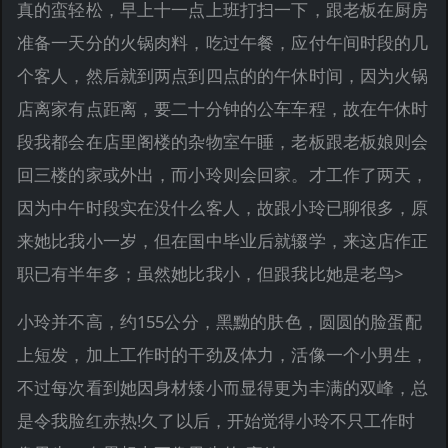
真的蛮轻松，早上十一点上班打扫一下，跟老板在厨房
准备一天分的火锅肉料，吃过午餐，应付午间时段的几
个客人，然后就到两点到四点的的午休时间，因为火锅
店离家有点距离，要二十分钟的公车车程，故在午休时
段我都会在店里阁楼的杂物室午睡，老板跟老板娘则会
回三楼的家或外出，而小玲则会回家。才工作了两天，
因为中午时段实在没什么客人，故跟小玲已聊很多，原
来她比我小一岁，但在国中毕业后就辍学，来这店作正
职已有半年多；虽然她比我小，但跟我比她是老鸟>
小玲并不高，约155公分，黑黝的肤色，圆圆的脸蛋配
上短发，加上工作时的干劲及体力，活像一个小男生，
不过每次看到她因身材矮小而显得更为丰满的双峰，总
是令我脸红赤热!久了以后，开始觉得小玲不只工作时