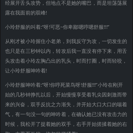
经展开舌头攻势，但地点不是她的嘴巴，而是坦荡荡展
露在我面前的双峰!
小玲舒服的叫着:“呀!可恶~你卑鄙嗯哼嗯舒服!!!”
从刚才被小玲握住小老弟，到我反守为攻，一切发生的
也只是在三秒钟以内，转攻后我一直没有停下来，用舌
头攻击着小玲左胸凸出的乳头，时而打圈，时而轻咬，
让小玲舒服呻吟着!
小玲舒服呻吟着:“呀!你哼死菜鸟呀!舒服!!!”小玲在刚开
始的几秒钟挣扎以后，开始慢慢享受着乳尖因刺激而带
来的兴奋，双手反抗之力渐失，并开始大口大口的喘着
气，有一句没一句的呻吟着，在确认她已没有攻击力的
时候，我松开了捉着她的双手，右手开始搓揉着她的右