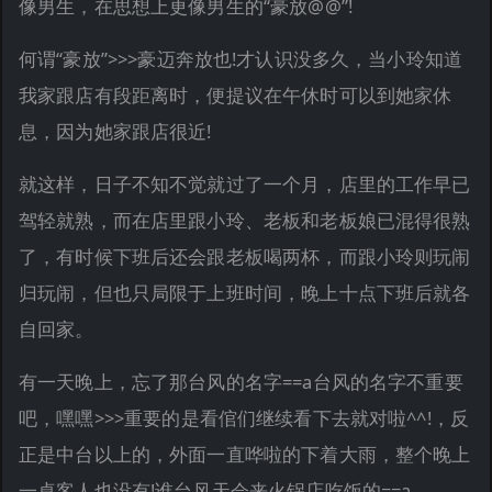
像男生，在思想上更像男生的“豪放@@”!
何谓“豪放”>>>豪迈奔放也!才认识没多久，当小玲知道
我家跟店有段距离时，便提议在午休时可以到她家休
息，因为她家跟店很近!
就这样，日子不知不觉就过了一个月，店里的工作早已
驾轻就熟，而在店里跟小玲、老板和老板娘已混得很熟
了，有时候下班后还会跟老板喝两杯，而跟小玲则玩闹
归玩闹，但也只局限于上班时间，晚上十点下班后就各
自回家。
有一天晚上，忘了那台风的名字==a台风的名字不重要
吧，嘿嘿>>>重要的是看倌们继续看下去就对啦^^!，反
正是中台以上的，外面一直哗啦的下着大雨，整个晚上
一桌客人也没有!谁台风天会来火锅店吃饭的==a