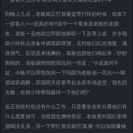
到晚上九点，老板娘正打算要提早打烊的时候，却来了
一群客人>>>还真的有!!!其中一个看来是老板的老朋
友，老板一见他就立即跟他寒暄一下及带上桌，并令我
跟小玲快点准备伴酒菜跟啤酒，见到他们红光满脸、满
身酒气，应该是来续摊的，老板也跟他们喝起来，吵吵
闹闹的，老板娘悄悄把我拉到一旁道：“小诺真对不
起，今晚可以帮我加班一下吗因为老板他一高兴>>>喝
酒就容易醉，而我明天还要早起去菜市场进货，我先回
去睡，你跟小玲帮我服侍一下他们吧!”
反正加班时也没有什么工作，只是要坐在柜台看他们有
什么需要就可，当然我也爽快答应，老板更叫我们拿啤
酒喝没关系，等一下帮忙善后就可!真爽~可以加班赚钱