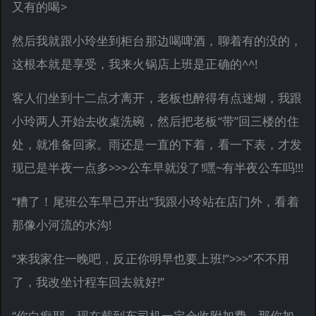
又有的喝>
然后我就跟小玲坐到柜台那边喝啤酒，聊着有的没的，
这根本就是享受，我来火锅店上班是正确的^^!
客人们坐到十二点才离开，老板也醉得有点迷煳，我跟
小玲两人开始去收桌洗碗，然后把老板“带”回三楼的住
处，就准备回家。雨还是一直的下着，看一下表，才发
现已是半夜一点多>>>公车早就没了!嘿~有半夜公车吗!!!
“糟了！尾班公车早已开出”我跟小玲站在店门外，看着
那像小河流的水沟!
“来我家住一晚吧，反正你明早也要上班!”>>>“不不用
了，我改坐计程车回去就好!”
“你白痴耶，现在截到车司机一定会收附加费，那你加