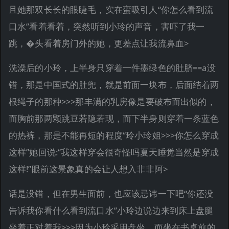
且她那双长长的眼睫毛，实在蛮吸引人“你怎么看到流
口水”看着看着，突然听到小玲的声音，害吓了我一
跳，�头看着房门外的她，更差点让我流鼻血>
洗澡后的小玲，上半身只穿着一件墨绿色的肚脐==a没
错，那是中国式的肚兜，就是前面一块布，后面结着两
根绳子的那种>>>那丰满的乳房像是要破布而出似的，
而胸前那两颗跳豆若隐若现，而下半身则穿着一条蓝色
的热裤，那是不能再短的程度“玲小玲姐>>>你怎么穿成
这样”她回说:“我这样穿会很奇怪吗夏天睡觉当然是穿成
这样!”眼前这景象真的会让人想入非非阿>
话是没错，但在男生面前，也应该忌讳一下吧“你还没
告诉我你看什么看到流口水”小玲边说边来到床上盘腿
坐着正对着我>>>因为小玲采用盘坐，而坐在书桌前的